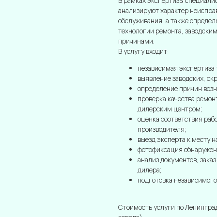
В рамках экспертизы специали
анализируют характер неиспра
обслуживания, а также опреде
технологии ремонта, заводски
причинами.
В услугу входит:
независимая экспертиза 
выявление заводских, ск
определение причин возн
проверка качества ремон
дилерским центром;
оценка соответствия раб
производителя;
выезд эксперта к месту 
фотофиксация обнаружен
анализ документов, зака
дилера;
подготовка независимого
Стоимость услуги по Ленинград