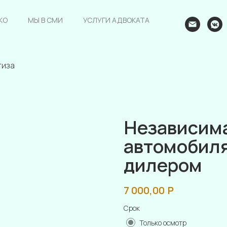
КО
МЫ В СМИ
УСЛУГИ АДВОКАТА
тиза
Независима
автомобиля
дилером
7 000,00
Р
Срок
Только осмотр