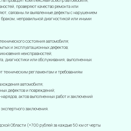
сты проводят комплексный осмотр автомобиля,
вностей, проверяют качество ремонта или
ляют, связаны ли выявленные дефекты с нарушением
м браком, неправильной диагностикой или иными
технического состояния автомобиля;
рытых и эксплуатационных дефектов;
икновения неисправностей;
та, диагностики или обслуживания, выполненных
от техническим регламентам и требованиям
нахождения автомобиля;
ных дефектов и повреждений;
з-нарядов, актов выполненных работ и заключений
 экспертного заключения.
ской Области (+700 рублей за каждые 50 км от черты