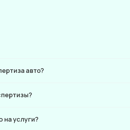
пертиза авто?
спертизы?
 на услуги?