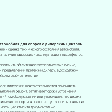
втомобиля для споров с дилерским центром
—
ие и оценка технического состояния автомобиля,
и наличия заводских и эксплуатационных дефектов.
 получить объективное экспертное заключение,
и предъявлении претензии дилеру, в досудебном
ейшем разбирательстве.
если дилерский центр отказывается признавать
выполнил ремонт, затягивает сроки устранения
антийном обслуживании или утверждает, что дефект
ависимая экспертиза позволяет установить реальные
ь позицию клиента документально.